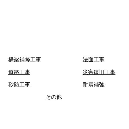
）
橋梁補修工事
法面工事
道路工事
災害復旧工事
砂防工事
耐震補強
その他