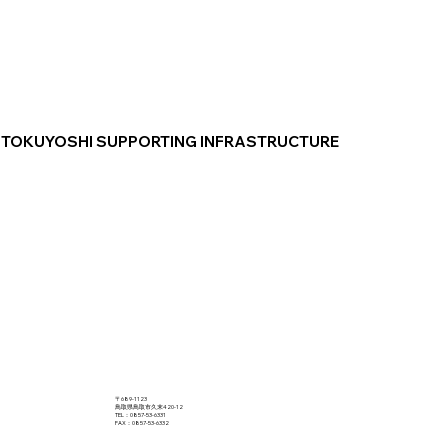
TOKUYOSHI SUPPORTING INFRASTRUCTURE
〒689-1123
鳥取県鳥取市久末420-12
TEL：0857-53-6331
FAX：0857-53-6332