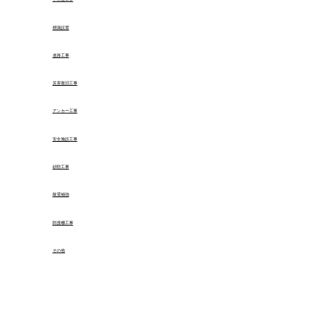
標識設置
道路工事
災害復旧工事
アンカー工事
安全施設工事
砂防工事
耐震補強
防護柵工事
その他