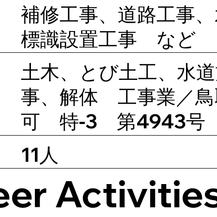
補修工事、道路工事、
標識設置工事 など
土木、とび土工、水道
事、解体 工事業／鳥
可 特-3 第4943号
11人
er Activitie