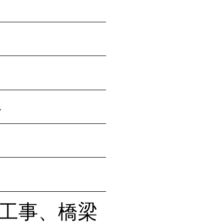
悟
工事、橋梁